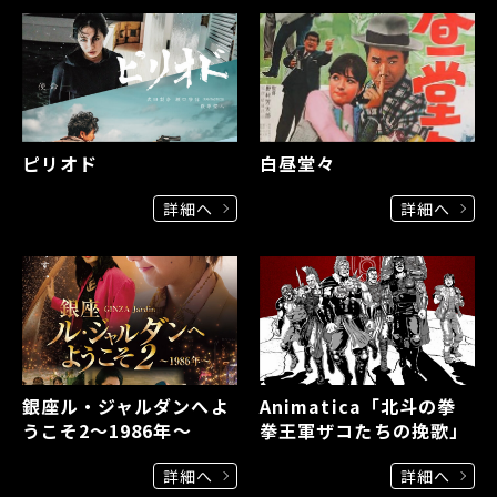
ピリオド
白昼堂々
詳細へ
詳細へ
銀座ル・ジャルダンへよ
Animatica「北斗の拳
うこそ2～1986年～
拳王軍ザコたちの挽歌」
詳細へ
詳細へ