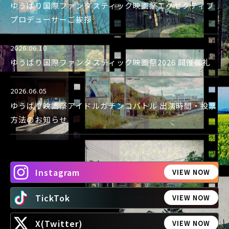
ゆうばり国際ファンタスティック映画祭エグゼクティブ
プロデューサーご挨拶
2026.06.10
ゆうばり国際ファンタスティック映画祭2026 開催御礼
2026.06.05
ゆうばり映画祭アイドルガチンコバトル 出演時間・投票
方法のお知らせ
Instagram
VIEW NOW
TickTok
VIEW NOW
X(Twitter)
VIEW NOW