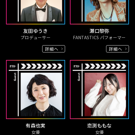
友田ゆうき
瀬口黎弥
プロデューサー
FANTASTICS パフォーマー
詳細へ
詳細へ
有森也実
恋渕ももな
女優
女優