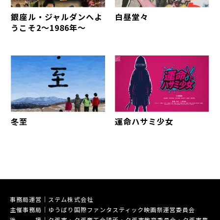
銀座ル・ジャルダンへよ
白昼堂々
うこそ2～1986年～
冬至
運命ハサミ少女
事務局運営｜ステム株式会社
主催事務局｜ゆうばり国際ファンタスティック映画祭運営委員会
後 援｜夕張市・夕張商工会議所・夕張市教育委員会・夕張市農