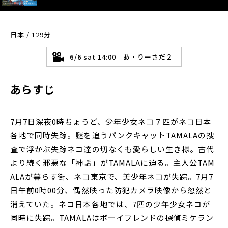
日本 / 129分
6/6 sat 14:00 あ・りーさだ２
あらすじ
7月7日深夜0時ちょうど、少年少女ネコ７匹がネコ日本
各地で同時失踪。謎を追うパンクキャットTAMALAの捜
査で浮かぶ失踪ネコ達の切なくも愛らしい生き様。古代
より続く邪悪な「神話」がTAMALAに迫る。主人公TAM
ALAが暮らす街、ネコ東京で、美少年ネコが失踪。7月7
日午前0時00分、偶然映った防犯カメラ映像から忽然と
消えていた。ネコ日本各地では、7匹の少年少女ネコが
同時に失踪。TAMALAはボーイフレンドの探偵ミケラン