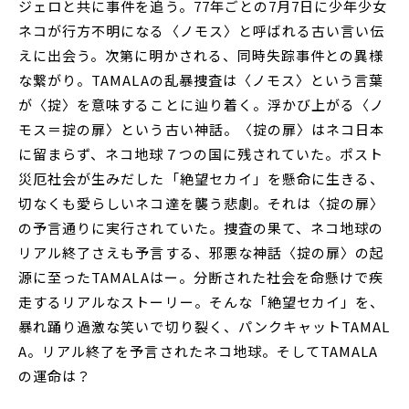
ジェロと共に事件を追う。77年ごとの7月7日に少年少女
ネコが行方不明になる〈ノモス〉と呼ばれる古い言い伝
えに出会う。次第に明かされる、同時失踪事件との異様
な繋がり。TAMALAの乱暴捜査は〈ノモス〉という言葉
が〈掟〉を意味することに辿り着く。浮かび上がる〈ノ
モス＝掟の扉〉という古い神話。〈掟の扉〉はネコ日本
に留まらず、ネコ地球７つの国に残されていた。ポスト
災厄社会が生みだした「絶望セカイ」を懸命に生きる、
切なくも愛らしいネコ達を襲う悲劇。それは〈掟の扉〉
の予言通りに実行されていた。捜査の果て、ネコ地球の
リアル終了さえも予言する、邪悪な神話〈掟の扉〉の起
源に至ったTAMALAはー。分断された社会を命懸けで疾
走するリアルなストーリー。そんな「絶望セカイ」を、
暴れ踊り過激な笑いで切り裂く、パンクキャットTAMAL
A。リアル終了を予言されたネコ地球。そしてTAMALA
の運命は？