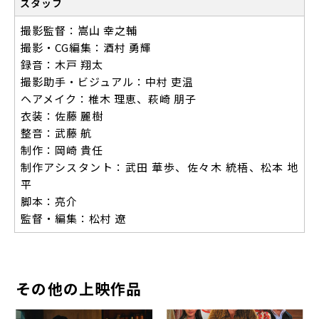
スタッフ
撮影監督：嵩山 幸之輔
撮影・CG編集：酒村 勇輝
録音：木戸 翔太
撮影助手・ビジュアル：中村 吏温
ヘアメイク：椎木 理恵、萩崎 朋子
衣装：佐藤 麗樹
整音：武藤 航
制作：岡崎 貴任
制作アシスタント：武田 華歩、佐々木 統梧、松本 地
平
脚本：亮介
監督・編集：松村 遼
その他の上映作品