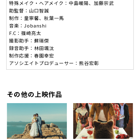
特殊メイク・ヘアメイク：中島暖陽、加藤宗武
助監督：山口智誠
制作：童寧馨、秋葉一馬
音楽：Jobanshi
F.C：篠崎亮太
撮影助手：蘇瑞傑
録音助手：林田颯汰
制作応援：春園幸宏
アソシエイトプロデューサー：熊谷宏彰
その他の上映作品