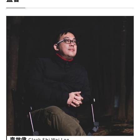
李世偉
Clark Shi Wei Lee