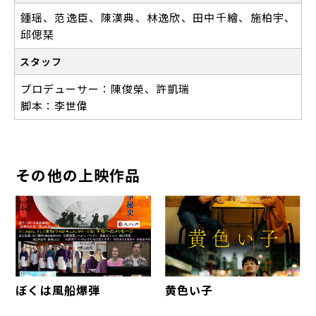
鍾瑶、范逸臣、陳漢典、林逸欣、田中千繪、施柏宇、
邱偲琹
スタッフ
プロデューサー：陳俊榮、許凱瑞
脚本：李世偉
その他の上映作品
ぼくは風船爆弾
黄色い子