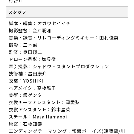
村啓介
スタッフ
脚本・編集：オガワセイイチ
撮影監督：金戸聡和
音楽・録音・リレコーディングミキサー：田村俊英
撮影：三木誠
監修：奥田瑛二
ドローン撮影：塩見徹
牽引撮影：シャドウ・スタントプロダクション
技術補：冨田康介
衣裳：YOSHIKI
ヘアメイク：高橋雅子
美術：銀ゲンタ
衣裳チーフアシスタント：岡愛梨
衣裳アシスタント：鈴木星菜
スチール：Masa Hamanoi
原案：石橋知泰
エンディングテーマソング：常磐ボーイズ(遠藤肇/川