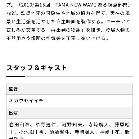
プ』（2019/第15回 TAMA NEW WAVE ある視点部門）
など。監督地元の同級生や地域の協力を得て、実在の風
景と生活感を活かした自主映画を製作する。ユーモアと
哀しみが交差する「再出発の物語」を描き、登場人物の
不器用さや場所の空気感を丁寧に掬い上げる。
スタッフ＆キャスト
監督
オガワセイイチ
出演
岩田和浩、草野速仁、河野知美、寺﨑廣人、藤原絵
里、小池樹里杏、須藤馨斗、寺﨑楓人、神嶋里花、野