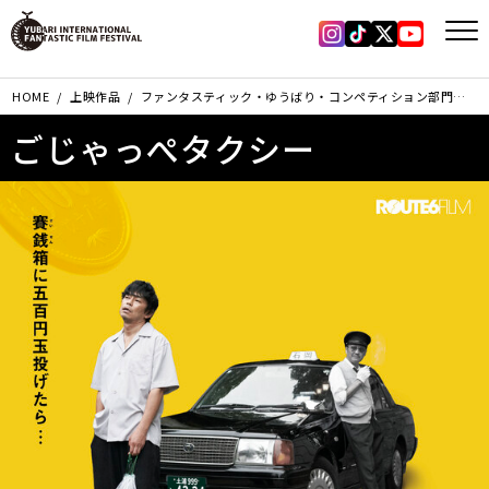
Instagram
Tiktok
X
YouTub
HOME
上映作品
ファンタスティック・ゆうばり・コンペティション部門
ご
ごじゃっぺタクシー