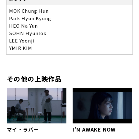
MOK Chung Hun
Park Hyun Kyung
HEO Na Yun
SOHN Hyunlok
LEE Yoonji
YMIR KIM
その他の上映作品
マイ・ラバー
I’M AWAKE NOW