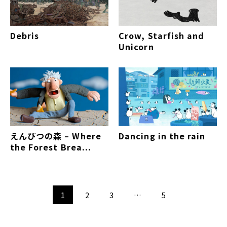
Debris
Crow, Starfish and
Unicorn
えんぴつの森 – Where
Dancing in the rain
the Forest Brea...
1
2
3
…
5