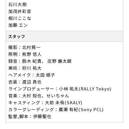
石川大樹
加茂井彩音
相川ここな
加藤 エン
スタッフ
撮影：北村晃一
照明：熊野 信人
録音：鈴木 紀貴、 庄野 廉太朗
美術：砂川 祐大
ヘアメイク：太田 順子
衣装：渡辺 真也
ラインプロデューサー：小林 祐太(RALLY Tokyo)
音楽：大村 知也、せいちゃん
キャスティング：大前 未侑(SKALY)
カラーグレーディング：廣瀬 有紀(Sony PCL)
監督,脚本：伊藤聖也