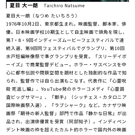
夏目 大一朗
Taichiro Natsume
夏目大一朗（なつめ たいちろう）
1976年10月2日、東京都生まれ。映画監督、脚本家、俳
優。日本映画学校10期生として自主映画で頭角を現し、
第7・8・9回インディーズムービーフェスティバルで連
続入選、第9回同フェスティバルでグランプリ、第10回
水戸短編映像祭で準グランプリを受賞。『スリーデイボ
ーイズ』で商業監督デビュー。ホラー・サスペンスを中
心に都市伝説や閉鎖空間を題材とした独創的な作品で知
られ、監督作では自ら出演もこなす。代表作に『心霊呪
殺 死返し編』、YouTube発のホラーコメディ『心霊調
査ビッグサマー』、『獣手』（シッチェス・カタロニア
国際映画祭入選）、『ラブシャーク』など。カナザワ映
画祭「期待の新人監督」部門で作品『静かな日常』が出
品され、出演俳優賞を受賞（阿部知子）。インディペン
デント映画の枠を超えたカルト的ホラーで国内外の映画