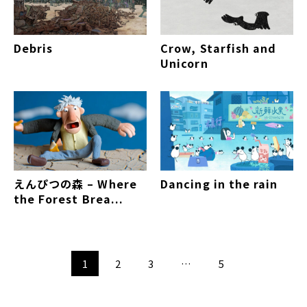
Debris
Crow, Starfish and
Unicorn
えんぴつの森 – Where
Dancing in the rain
the Forest Brea...
1
2
3
…
5