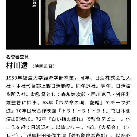
名誉審査員
村川透
映画監督
1959年福島大学経済学部卒業。同年、日活株式会社入
社・本社営業部上野日活勤務。同年退社。翌年、日活撮
影所入社。助監督として森永健次郎・西川克己・舛田利
雄監督に師事。68年『わが命の唄 艶唱』でチーフ昇
進。70年日米合作映画『トラ！トラ！トラ！』で日本側
演出部参加。72年『白い指の戯れ』で監督デビュー。他
二作を経て日活退社。以降フリー。76年『大都会』（テ
レビ）、78年松田優作主演『最も危険な遊戯』。以降43