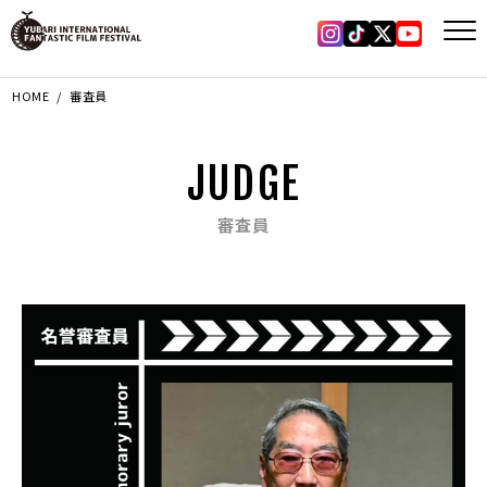
Instagram
Tiktok
X
YouTub
HOME
審査員
JUDGE
審査員