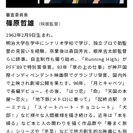
審査委員長
篠原哲雄
映画監督
1962年2月9日生まれ。
明治大学在学中にシナリオ学校で学び、独立プロで助監
督の見習いを経験、卒業後は森田芳光、根岸吉太郎監督
らに師事。自主制作も撮り始め、「Running High」が
PFF’89で特別賞受賞。93年「草の上の仕事」が神戸国
際インディペンデント映画祭でグランプリ受賞、国内外
で上映され劇場公開を果たす。96年、「月とキャベツ」
で長編デビュー。その後、「はつ恋」「命」「天国の本
屋〜恋火」「地下鉄(メトロ)に乗って」「起終点駅 タ
ーミナル」「スイートハート・チョコレート」「犬
部！」など様々な人間模様を描き続ける。近年は「本を
綴る」など本と人の関わりを描く作品群や「種まく旅
人」シリーズや「冬至」などで地方創生的な映画にも挑