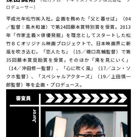
ロデューサー
平成元年松竹㈱入社。企画を務めた「父と暮せば」（04
／監督：黒木和雄）で第24回藤本賞特別賞を受賞。2013
年「作家主義×俳優発掘」を理念としてスタートした松
竹ＢＣオリジナル映画プロジェクトで、日本映画界に新
風を吹き込む。「恋人たち」（15／橋口亮輔監督）で第
35回藤本賞奨励賞を受賞。そのほか「滝を見にいく」
（14／沖田修一監督）、「心に吹く風」（17／ユン・ソ
クホ監督）、「スペシャルアクターズ」（19／上田慎一
郎監督）等を企画・プロデュース。