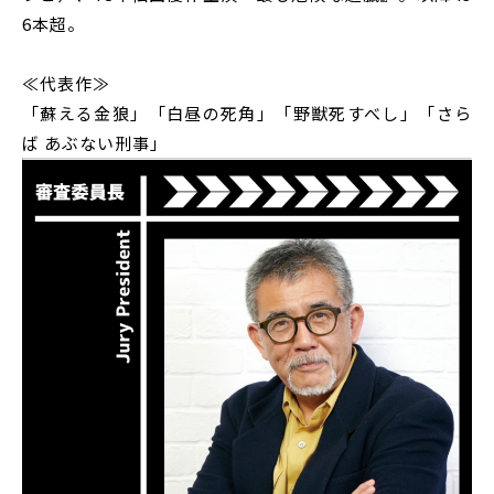
6本超。
≪代表作≫
「蘇える金狼」「白昼の死角」「野獣死すべし」「さら
ば あぶない刑事」